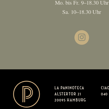
Mo. bis Fr. 9–18.30 Uhr
Sa. 10–18.30 Uhr
Q
LA PANINOTECA
CIA
ALSTERTOR 21
040 
20095 HAMBURG